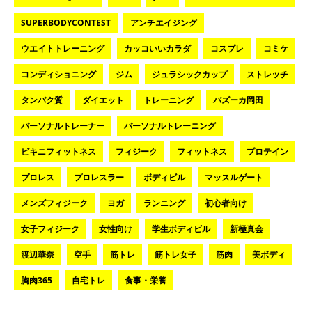
SUPERBODYCONTEST
アンチエイジング
ウエイトトレーニング
カッコいいカラダ
コスプレ
コミケ
コンディショニング
ジム
ジュラシックカップ
ストレッチ
タンパク質
ダイエット
トレーニング
バズーカ岡田
パーソナルトレーナー
パーソナルトレーニング
ビキニフィットネス
フィジーク
フィットネス
プロテイン
プロレス
プロレスラー
ボディビル
マッスルゲート
メンズフィジーク
ヨガ
ランニング
初心者向け
女子フィジーク
女性向け
学生ボディビル
新極真会
渡辺華奈
空手
筋トレ
筋トレ女子
筋肉
美ボディ
胸肉365
自宅トレ
食事・栄養