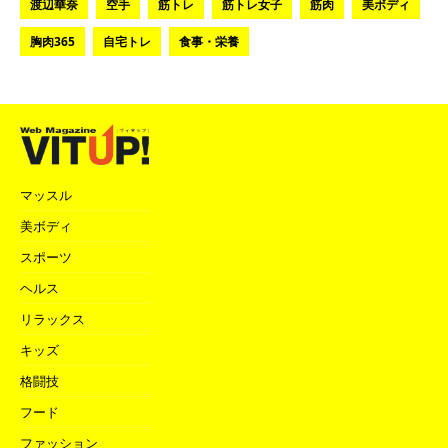
渡辺華奈
空手
筋トレ
筋トレ女子
筋肉
美ボディ
胸肉365
自宅トレ
食事・栄養
マッスル
美ボディ
スポーツ
ヘルス
リラックス
キッズ
格闘技
フード
ファッション