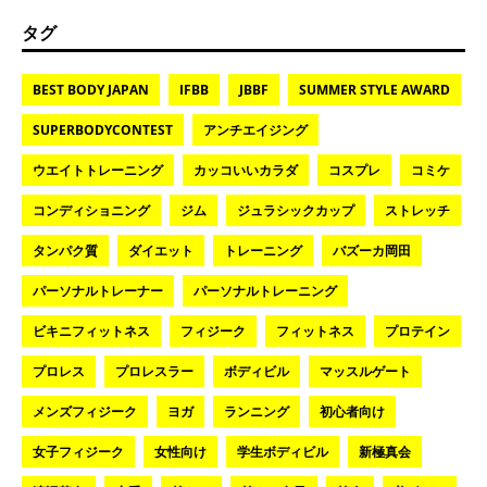
タグ
BEST BODY JAPAN
IFBB
JBBF
SUMMER STYLE AWARD
SUPERBODYCONTEST
アンチエイジング
ウエイトトレーニング
カッコいいカラダ
コスプレ
コミケ
コンディショニング
ジム
ジュラシックカップ
ストレッチ
タンパク質
ダイエット
トレーニング
バズーカ岡田
パーソナルトレーナー
パーソナルトレーニング
ビキニフィットネス
フィジーク
フィットネス
プロテイン
プロレス
プロレスラー
ボディビル
マッスルゲート
メンズフィジーク
ヨガ
ランニング
初心者向け
女子フィジーク
女性向け
学生ボディビル
新極真会