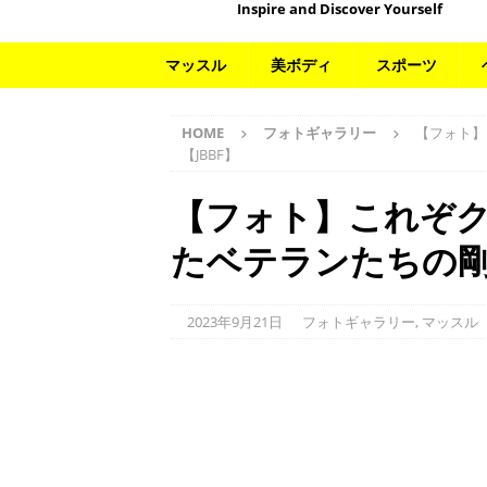
Inspire and Discover Yourself
マッスル
美ボディ
スポーツ
HOME
フォトギャラリー
【フォト】
【JBBF】
【フォト】これぞ
たベテランたちの剛
2023年9月21日
フォトギャラリー
,
マッスル