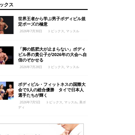
ックス
世界王者から学ぶ男子ボディビル規
定ポーズの極意
2026年7月30日
トピックス
,
マッスル
「脚の筋肥大が止まらない」ボディ
ビル界の貴公子が2026年の大会へ自
信のぞかせる
2026年7月28日
トピックス
,
マッスル
ボディビル・フィットネスの国際大
会で3人の総合優勝 タイで日本人
選手たちが輝く
2026年7月5日
トピックス
,
マッスル
,
美ボ
ディ