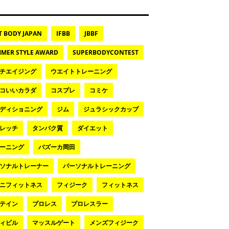
T BODY JAPAN
IFBB
JBBF
MER STYLE AWARD
SUPERBODYCONTEST
チエイジング
ウエイトトレーニング
コいいカラダ
コスプレ
コミケ
ディショニング
ジム
ジュラシックカップ
レッチ
タンパク質
ダイエット
ーニング
バズーカ岡田
ソナルトレーナー
パーソナルトレーニング
ニフィットネス
フィジーク
フィットネス
テイン
プロレス
プロレスラー
ィビル
マッスルゲート
メンズフィジーク