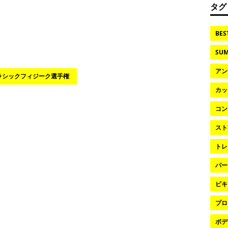
タグ
BES
SUM
アン
ラシックフィジーク選手権
カッ
コン
スト
トレ
パー
ビキ
プロ
ボデ