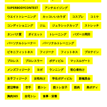
SUPERBODYCONTEST
アンチエイジング
ウエイトトレーニング
カッコいいカラダ
コスプレ
コミケ
コンディショニング
ジム
ジュラシックカップ
ストレッチ
タンパク質
ダイエット
トレーニング
バズーカ岡田
パーソナルトレーナー
パーソナルトレーニング
ビキニフィットネス
フィジーク
フィットネス
プロテイン
プロレス
プロレスラー
ボディビル
マッスルゲート
メンズフィジーク
ヨガ
ランニング
初心者向け
女子フィジーク
女性向け
学生ボディビル
新極真会
渡辺華奈
空手
筋トレ
筋トレ女子
筋肉
美ボディ
胸肉365
自宅トレ
食事・栄養