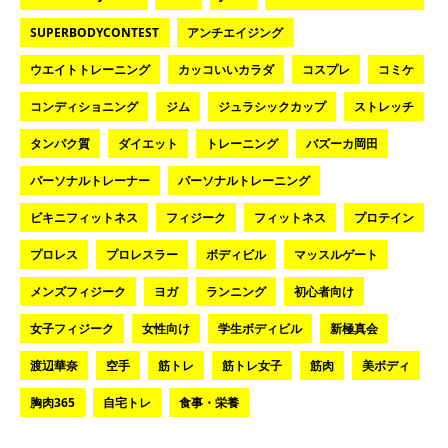
SUPERBODYCONTEST
アンチエイジング
ウエイトトレーニング
カッコいいカラダ
コスプレ
コミケ
コンディショニング
ジム
ジュラシックカップ
ストレッチ
タンパク質
ダイエット
トレーニング
バズーカ岡田
パーソナルトレーナー
パーソナルトレーニング
ビキニフィットネス
フィジーク
フィットネス
プロテイン
プロレス
プロレスラー
ボディビル
マッスルゲート
メンズフィジーク
ヨガ
ランニング
初心者向け
女子フィジーク
女性向け
学生ボディビル
新極真会
渡辺華奈
空手
筋トレ
筋トレ女子
筋肉
美ボディ
胸肉365
自宅トレ
食事・栄養