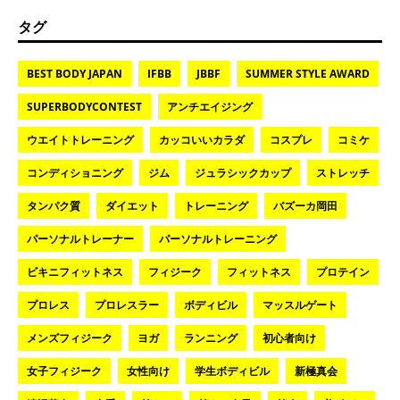
タグ
BEST BODY JAPAN
IFBB
JBBF
SUMMER STYLE AWARD
SUPERBODYCONTEST
アンチエイジング
ウエイトトレーニング
カッコいいカラダ
コスプレ
コミケ
コンディショニング
ジム
ジュラシックカップ
ストレッチ
タンパク質
ダイエット
トレーニング
バズーカ岡田
パーソナルトレーナー
パーソナルトレーニング
ビキニフィットネス
フィジーク
フィットネス
プロテイン
プロレス
プロレスラー
ボディビル
マッスルゲート
メンズフィジーク
ヨガ
ランニング
初心者向け
女子フィジーク
女性向け
学生ボディビル
新極真会