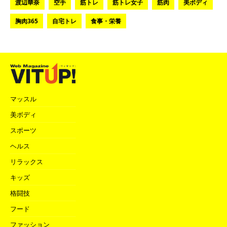
渡辺華奈
空手
筋トレ
筋トレ女子
筋肉
美ボディ
胸肉365
自宅トレ
食事・栄養
マッスル
美ボディ
スポーツ
ヘルス
リラックス
キッズ
格闘技
フード
ファッション