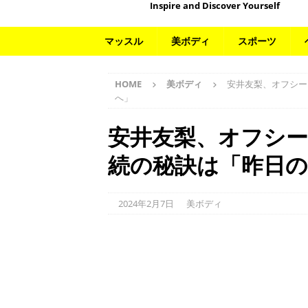
Inspire and Discover Yourself
マッスル
美ボディ
スポーツ
HOME
美ボディ
安井友梨、オフシー
へ」
安井友梨、オフシ
続の秘訣は「昨日
2024年2月7日
美ボディ