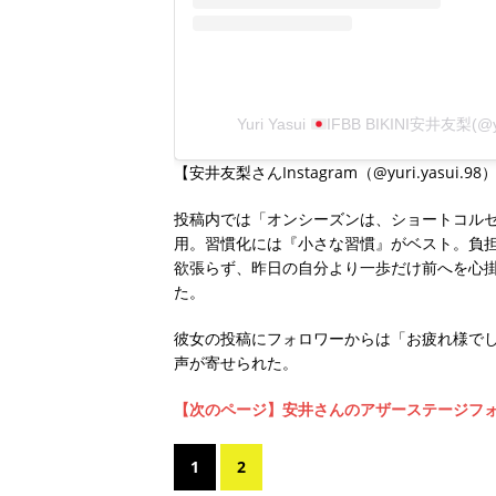
Yuri Yasui
IFBB BIKINI安井友梨(@
【安井友梨さんInstagram（@yuri.yasui.9
投稿内では「オンシーズンは、ショートコルセッ
用。習慣化には『小さな習慣』がベスト。負
欲張らず、昨日の自分より一歩だけ前へを心
た。
彼女の投稿にフォロワーからは「お疲れ様で
声が寄せられた。
【次のページ】安井さんのアザーステージフ
1
2