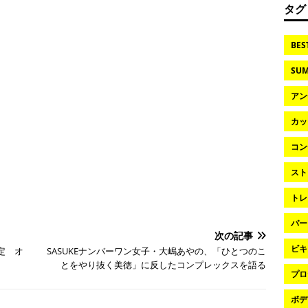
タグ
BES
SUM
アン
カッ
コン
スト
トレ
パー
次の記事
ビキ
定 オ
SASUKEナンバーワン女子・大嶋あやの、「ひとつのこ
とをやり抜く美徳」に反したコンプレックスを語る
プロ
ボデ