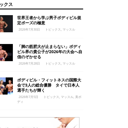
ックス
世界王者から学ぶ男子ボディビル規
定ポーズの極意
2026年7月30日
トピックス
,
マッスル
「脚の筋肥大が止まらない」ボディ
ビル界の貴公子が2026年の大会へ自
信のぞかせる
2026年7月28日
トピックス
,
マッスル
ボディビル・フィットネスの国際大
会で3人の総合優勝 タイで日本人
選手たちが輝く
2026年7月5日
トピックス
,
マッスル
,
美ボ
ディ