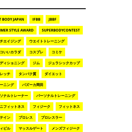
T BODY JAPAN
IFBB
JBBF
MER STYLE AWARD
SUPERBODYCONTEST
チエイジング
ウエイトトレーニング
コいいカラダ
コスプレ
コミケ
ディショニング
ジム
ジュラシックカップ
レッチ
タンパク質
ダイエット
ーニング
バズーカ岡田
ソナルトレーナー
パーソナルトレーニング
ニフィットネス
フィジーク
フィットネス
テイン
プロレス
プロレスラー
ィビル
マッスルゲート
メンズフィジーク