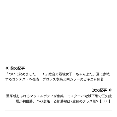
前の記事
「ついに決めました…！！」総合力最強女子・ちゃんよた、夏に参戦
するコンテストを発表 プロレス衣装と同カラーのビキニも到着
次の記事
重厚感あふれるマッスルボディが集結 ミスター75kg以下級で三矢紘
駆が初優勝、75kg超級・乙部勝敏は2度目のクラス別V【JBBF】