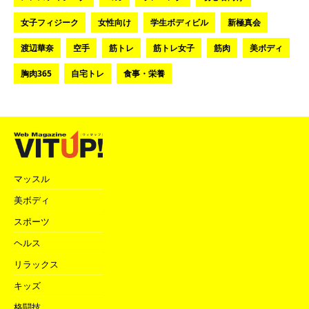
女子フィジーク
女性向け
学生ボディビル
新極真会
渡辺華奈
空手
筋トレ
筋トレ女子
筋肉
美ボディ
胸肉365
自宅トレ
食事・栄養
マッスル
美ボディ
スポーツ
ヘルス
リラックス
キッズ
格闘技