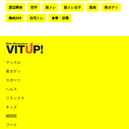
渡辺華奈
空手
筋トレ
筋トレ女子
筋肉
美ボディ
胸肉365
自宅トレ
食事・栄養
マッスル
美ボディ
スポーツ
ヘルス
リラックス
キッズ
格闘技
フード