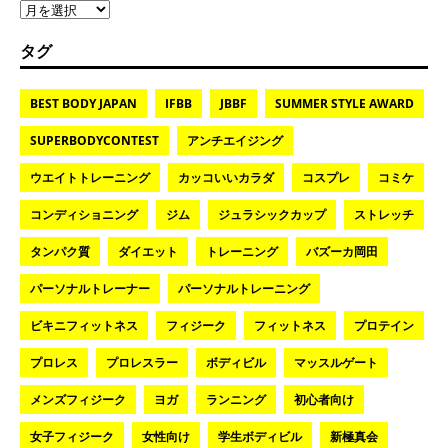
タグ
BEST BODY JAPAN
IFBB
JBBF
SUMMER STYLE AWARD
SUPERBODYCONTEST
アンチエイジング
ウエイトトレーニング
カッコいいカラダ
コスプレ
コミケ
コンディショニング
ジム
ジュラシックカップ
ストレッチ
タンパク質
ダイエット
トレーニング
バズーカ岡田
パーソナルトレーナー
パーソナルトレーニング
ビキニフィットネス
フィジーク
フィットネス
プロテイン
プロレス
プロレスラー
ボディビル
マッスルゲート
メンズフィジーク
ヨガ
ランニング
初心者向け
女子フィジーク
女性向け
学生ボディビル
新極真会