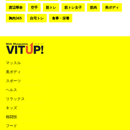
渡辺華奈
空手
筋トレ
筋トレ女子
筋肉
美ボディ
胸肉365
自宅トレ
食事・栄養
マッスル
美ボディ
スポーツ
ヘルス
リラックス
キッズ
格闘技
フード