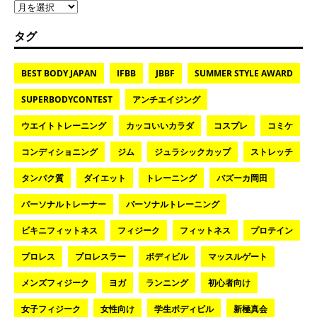
タグ
BEST BODY JAPAN
IFBB
JBBF
SUMMER STYLE AWARD
SUPERBODYCONTEST
アンチエイジング
ウエイトトレーニング
カッコいいカラダ
コスプレ
コミケ
コンディショニング
ジム
ジュラシックカップ
ストレッチ
タンパク質
ダイエット
トレーニング
バズーカ岡田
パーソナルトレーナー
パーソナルトレーニング
ビキニフィットネス
フィジーク
フィットネス
プロテイン
プロレス
プロレスラー
ボディビル
マッスルゲート
メンズフィジーク
ヨガ
ランニング
初心者向け
女子フィジーク
女性向け
学生ボディビル
新極真会