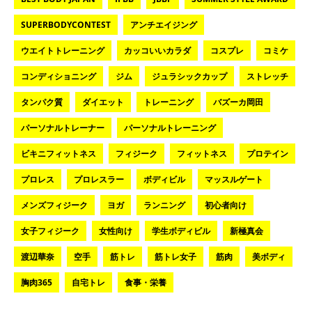
SUPERBODYCONTEST
アンチエイジング
ウエイトトレーニング
カッコいいカラダ
コスプレ
コミケ
コンディショニング
ジム
ジュラシックカップ
ストレッチ
タンパク質
ダイエット
トレーニング
バズーカ岡田
パーソナルトレーナー
パーソナルトレーニング
ビキニフィットネス
フィジーク
フィットネス
プロテイン
プロレス
プロレスラー
ボディビル
マッスルゲート
メンズフィジーク
ヨガ
ランニング
初心者向け
女子フィジーク
女性向け
学生ボディビル
新極真会
渡辺華奈
空手
筋トレ
筋トレ女子
筋肉
美ボディ
胸肉365
自宅トレ
食事・栄養