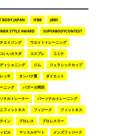
T BODY JAPAN
IFBB
JBBF
MER STYLE AWARD
SUPERBODYCONTEST
チエイジング
ウエイトトレーニング
コいいカラダ
コスプレ
コミケ
ディショニング
ジム
ジュラシックカップ
レッチ
タンパク質
ダイエット
ーニング
バズーカ岡田
ソナルトレーナー
パーソナルトレーニング
ニフィットネス
フィジーク
フィットネス
テイン
プロレス
プロレスラー
ィビル
マッスルゲート
メンズフィジーク