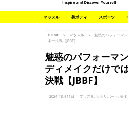
Inspire and Discover Yourself
マッスル
美ボディ
スポーツ
HOME
マッスル
魅惑のパフォーマン
本一決戦【JBBF】
魅惑のパフォーマ
ディメイクだけで
決戦【JBBF】
2024年8月11日
マッスル
,
大会リポート
,
美ボ