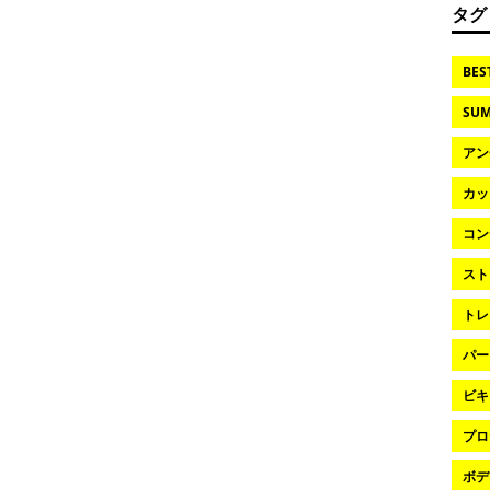
タグ
BES
SUM
アン
カッ
コン
スト
トレ
パー
ビキ
プロ
ボデ