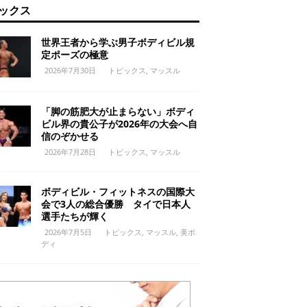
ックス
世界王者から学ぶ男子ボディビル規
定ポーズの極意
2026年7月30日
トピックス
,
マッスル
「脚の筋肥大が止まらない」ボディ
ビル界の貴公子が2026年の大会へ自
信のぞかせる
2026年7月28日
トピックス
,
マッスル
ボディビル・フィットネスの国際大
会で3人の総合優勝 タイで日本人
選手たちが輝く
2026年7月5日
トピックス
,
マッスル
,
美ボ
ディ