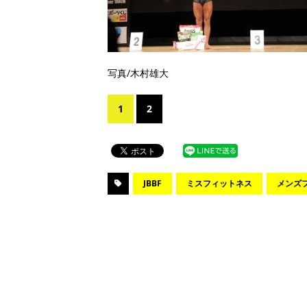
写真/木村雄大
1
2
JBBF
ミスフィットネス
メンズ