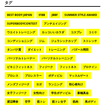
タグ
BEST BODY JAPAN
IFBB
JBBF
SUMMER STYLE AWARD
SUPERBODYCONTEST
アンチエイジング
ウエイトトレーニング
カッコいいカラダ
コスプレ
コミケ
コンディショニング
ジム
ジュラシックカップ
ストレッチ
タンパク質
ダイエット
トレーニング
バズーカ岡田
パーソナルトレーナー
パーソナルトレーニング
ビキニフィットネス
フィジーク
フィットネス
プロテイン
プロレス
プロレスラー
ボディビル
マッスルゲート
メンズフィジーク
ヨガ
ランニング
初心者向け
女子フィジーク
女性向け
学生ボディビル
新極真会
渡辺華奈
空手
筋トレ
筋トレ女子
筋肉
美ボディ