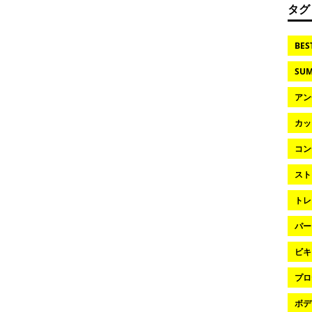
タグ
BES
SUM
アン
カッ
コン
スト
トレ
パー
ビキ
プロ
ボデ