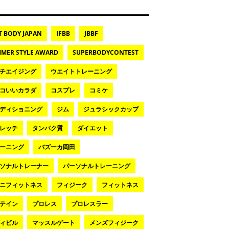
T BODY JAPAN
IFBB
JBBF
MER STYLE AWARD
SUPERBODYCONTEST
チエイジング
ウエイトトレーニング
コいいカラダ
コスプレ
コミケ
ディショニング
ジム
ジュラシックカップ
レッチ
タンパク質
ダイエット
ーニング
バズーカ岡田
ソナルトレーナー
パーソナルトレーニング
ニフィットネス
フィジーク
フィットネス
テイン
プロレス
プロレスラー
ィビル
マッスルゲート
メンズフィジーク