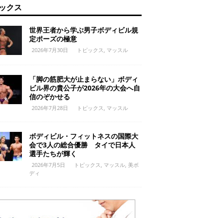
ックス
世界王者から学ぶ男子ボディビル規
定ポーズの極意
2026年7月30日
トピックス
,
マッスル
「脚の筋肥大が止まらない」ボディ
ビル界の貴公子が2026年の大会へ自
信のぞかせる
2026年7月28日
トピックス
,
マッスル
ボディビル・フィットネスの国際大
会で3人の総合優勝 タイで日本人
選手たちが輝く
2026年7月5日
トピックス
,
マッスル
,
美ボ
ディ