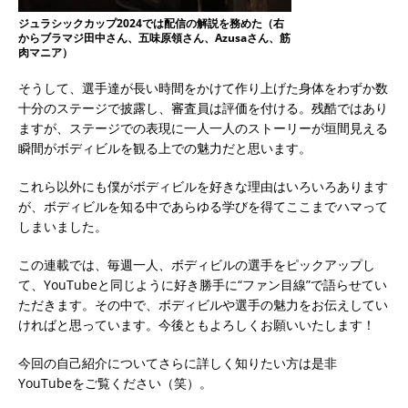
ジュラシックカップ2024では配信の解説を務めた（右
からブラマジ田中さん、五味原領さん、Azusaさん、筋
肉マニア）
そうして、選手達が長い時間をかけて作り上げた身体をわずか数
十分のステージで披露し、審査員は評価を付ける。残酷ではあり
ますが、ステージでの表現に一人一人のストーリーが垣間見える
瞬間がボディビルを観る上での魅力だと思います。
これら以外にも僕がボディビルを好きな理由はいろいろあります
が、ボディビルを知る中であらゆる学びを得てここまでハマって
しまいました。
この連載では、毎週一人、ボディビルの選手をピックアップし
て、YouTubeと同じように好き勝手に“ファン目線”で語らせてい
ただきます。その中で、ボディビルや選手の魅力をお伝えしてい
ければと思っています。今後ともよろしくお願いいたします！
今回の自己紹介についてさらに詳しく知りたい方は是非
YouTubeをご覧ください（笑）。