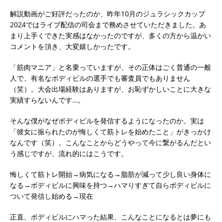
解説動画がご好評だったのか、昨年10月のジュラシックカップ
2024ではライブ配信の司会まで務めさせていただきました。あ
まり上手くできた実感はなかったのですが、多くの方から温かい
コメントを頂き、大変嬉しかったです。
「筋肉マニア」と名乗っていますが、その正体はごく普通の一般
人で、有名なボディビルの選手でも審査員でもありません
（笑）。大会出場経験はありますが、お恥ずかしいことに大きな
実績すらないんです…。
そんな僕がなぜボディビルを発信するようになったのか。実は
「彼女に振られたのが悔しくて筋トレを始めたこと」がきっかけ
なんです（笑）。こんなことからどうやって今に繋がるんだとい
う感じですが、流れ的にはこうです。
悔しくて筋トレ開始→病気になる→脂肪が減って少し良い身体に
なる→ボディビルに興味を持つ→ハマりすぎて自らボディビルに
ついて発信し始める→現在
正直、ボディビルにハマった結果、こんなことになるとは夢にも