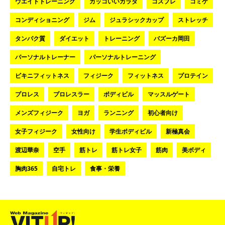
ウエイトトレーニング
カッコいいカラダ
コスプレ
コミケ
コンディショニング
ジム
ジュラシックカップ
ストレッチ
タンパク質
ダイエット
トレーニング
バズーカ岡田
パーソナルトレーナー
パーソナルトレーニング
ビキニフィットネス
フィジーク
フィットネス
プロテイン
プロレス
プロレスラー
ボディビル
マッスルゲート
メンズフィジーク
ヨガ
ランニング
初心者向け
女子フィジーク
女性向け
学生ボディビル
新極真会
渡辺華奈
空手
筋トレ
筋トレ女子
筋肉
美ボディ
胸肉365
自宅トレ
食事・栄養