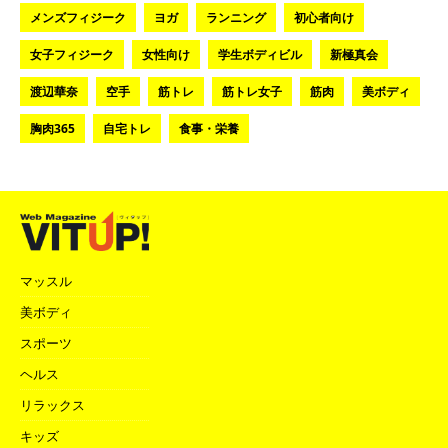
メンズフィジーク
ヨガ
ランニング
初心者向け
女子フィジーク
女性向け
学生ボディビル
新極真会
渡辺華奈
空手
筋トレ
筋トレ女子
筋肉
美ボディ
胸肉365
自宅トレ
食事・栄養
マッスル
美ボディ
スポーツ
ヘルス
リラックス
キッズ