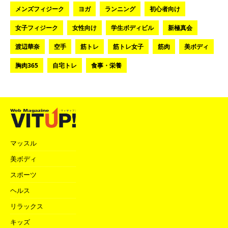
メンズフィジーク
ヨガ
ランニング
初心者向け
女子フィジーク
女性向け
学生ボディビル
新極真会
渡辺華奈
空手
筋トレ
筋トレ女子
筋肉
美ボディ
胸肉365
自宅トレ
食事・栄養
マッスル
美ボディ
スポーツ
ヘルス
リラックス
キッズ