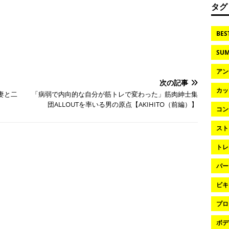
タグ
BES
SUM
アン
次の記事
カッ
妻と二
「病弱で内向的な自分が筋トレで変わった」筋肉紳士集
団ALLOUTを率いる男の原点【AKIHITO（前編）】
コン
スト
トレ
パー
ビキ
プロ
ボデ