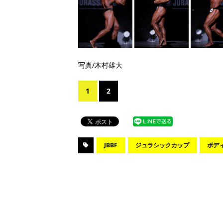
写真/木村雄大
1
2
JBBF
ジュラシックカップ
ボデ