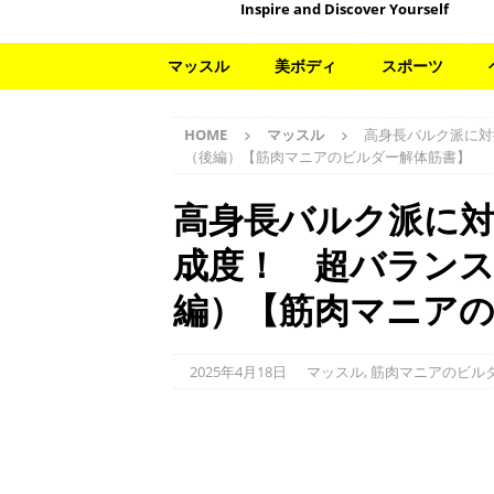
Inspire and Discover Yourself
マッスル
美ボディ
スポーツ
HOME
マッスル
高身長バルク派に対
（後編）【筋肉マニアのビルダー解体筋書】
高身長バルク派に
成度！ 超バランス
編）【筋肉マニア
2025年4月18日
マッスル
,
筋肉マニアのビル