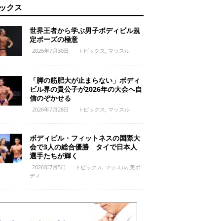
ックス
世界王者から学ぶ男子ボディビル規
定ポーズの極意
2026年7月30日
トピックス
,
マッスル
「脚の筋肥大が止まらない」ボディ
ビル界の貴公子が2026年の大会へ自
信のぞかせる
2026年7月28日
トピックス
,
マッスル
ボディビル・フィットネスの国際大
会で3人の総合優勝 タイで日本人
選手たちが輝く
2026年7月5日
トピックス
,
マッスル
,
美ボ
ディ