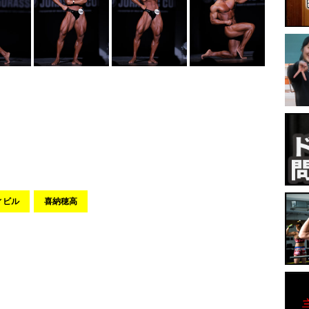
ィビル
喜納穂高