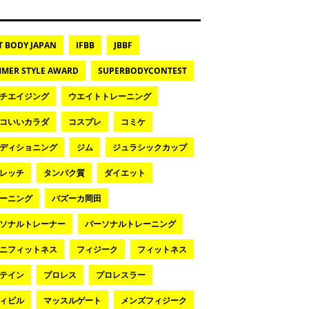
T BODY JAPAN
IFBB
JBBF
MER STYLE AWARD
SUPERBODYCONTEST
チエイジング
ウエイトトレーニング
コいいカラダ
コスプレ
コミケ
ディショニング
ジム
ジュラシックカップ
レッチ
タンパク質
ダイエット
ーニング
バズーカ岡田
ソナルトレーナー
パーソナルトレーニング
ニフィットネス
フィジーク
フィットネス
テイン
プロレス
プロレスラー
ィビル
マッスルゲート
メンズフィジーク