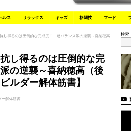
ヘルス
リラックス
キッズ
格闘技
フード
検索
抗し得るのは圧倒的な完成度！ 超バランス派の逆襲～喜納穂高
対抗し得るのは圧倒的な完
派の逆襲～喜納穂高（後
のビルダー解体筋書】
ダー解体筋書