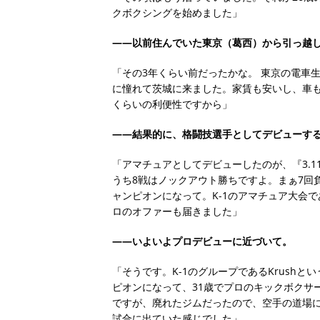
クボクシングを始めました」
――以前住んでいた東京（葛西）から引っ越
「その3年くらい前だったかな。 東京の電車
に憧れて茨城に来ました。家賃も安いし、車
くらいの利便性ですから」
――結果的に、格闘技選手としてデビューす
「アマチュアとしてデビューしたのが、『3.1
うち8戦はノックアウト勝ちですよ。まぁ7回
ャンピオンになって。K-1のアマチュア大会であ
ロのオファーも届きました」
――いよいよプロデビューに近づいて。
「そうです。K-1のグループであるKrush
ピオンになって、31歳でプロのキックボクサ
ですが、廃れたジムだったので、空手の道場に
試合に出ていた感じでした」