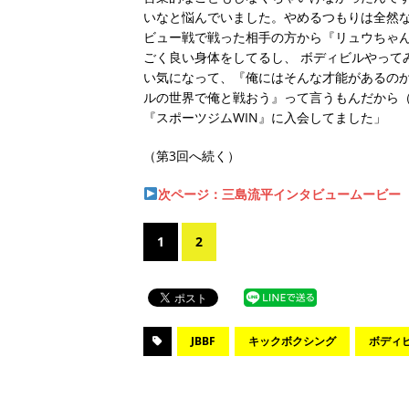
いなと悩んでいました。やめるつもりは全然
ビュー戦で戦った相手の方から『リュウちゃ
ごく良い身体をしてるし、 ボディビルやって
い気になって、『俺にはそんな才能があるのか
ルの世界で俺と戦おう』って言うもんだから
『スポーツジムWIN』に入会してました」
（第3回へ続く）
次ページ：三島流平インタビュームービー
1
2
JBBF
キックボクシング
ボディ