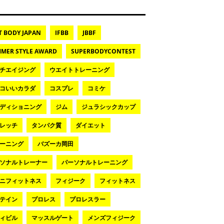
T BODY JAPAN
IFBB
JBBF
MER STYLE AWARD
SUPERBODYCONTEST
チエイジング
ウエイトトレーニング
コいいカラダ
コスプレ
コミケ
ディショニング
ジム
ジュラシックカップ
レッチ
タンパク質
ダイエット
ーニング
バズーカ岡田
ソナルトレーナー
パーソナルトレーニング
ニフィットネス
フィジーク
フィットネス
テイン
プロレス
プロレスラー
ィビル
マッスルゲート
メンズフィジーク