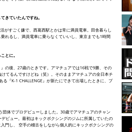
してきていたんですね。
生活がすごく嫌で、西葛西駅とかは常に満員電車。田舎暮らし
も乗れるし、満員電車に乗らなくていいし、東京までも1時間
ることに。
1』の後、27歳のときです。アマチュアでは16戦で9勝、その
負けてるんですけどね（笑）。そのままアマチュアの全日本チ
る『K-1 CHALLENGE』が新たにできて出場したときに、プ
という団体でプロデビューしました。30歳でアマチュアのチャン
ーデビュー。最初はキックボクシングのジムに所属していたの
入門し、 空手の稽古をしながら個人的にキックボクシングの