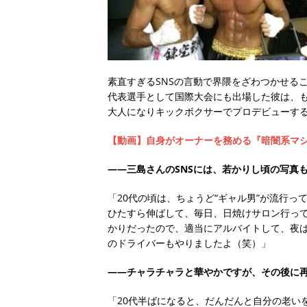
素直すぎるSNSの言動で界隈をざわつかせる
代表選手として国際大会にも出場した彼は、
大人になりキックボクサーでプロデビューす
【動画】自身がオーナーを務める『暗闇系マ
――三島さんのSNSには、若かりし頃の写真
「20代の頃は、ちょうど“ギャル男”が流行
ひたすら伸ばして、毎日、日焼けサロン行って
かりだったので、適当にアルバイトして、夜
のドライバーもやりましたよ（笑）」
――チャラチャラと華やかですが、その後に
「20代半ばになると、だんだんと自分の老い