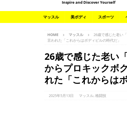
Inspire and Discover Yourself
マッスル
美ボディ
スポーツ
HOME
マッスル
26歳で感じた老い
言われた「これからはボディビルの時代だ」
26歳で感じた老い
からプロキックボ
れた「これからは
2025年5月13日
マッスル
,
格闘技