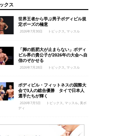
ックス
世界王者から学ぶ男子ボディビル規
定ポーズの極意
2026年7月30日
トピックス
,
マッスル
「脚の筋肥大が止まらない」ボディ
ビル界の貴公子が2026年の大会へ自
信のぞかせる
2026年7月28日
トピックス
,
マッスル
ボディビル・フィットネスの国際大
会で3人の総合優勝 タイで日本人
選手たちが輝く
2026年7月5日
トピックス
,
マッスル
,
美ボ
ディ