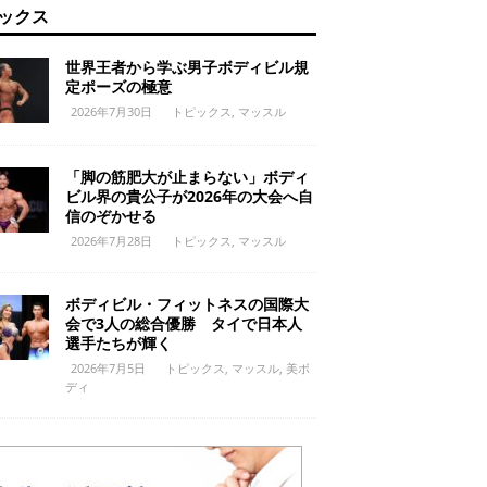
ックス
世界王者から学ぶ男子ボディビル規
定ポーズの極意
2026年7月30日
トピックス
,
マッスル
「脚の筋肥大が止まらない」ボディ
ビル界の貴公子が2026年の大会へ自
信のぞかせる
2026年7月28日
トピックス
,
マッスル
ボディビル・フィットネスの国際大
会で3人の総合優勝 タイで日本人
選手たちが輝く
2026年7月5日
トピックス
,
マッスル
,
美ボ
ディ