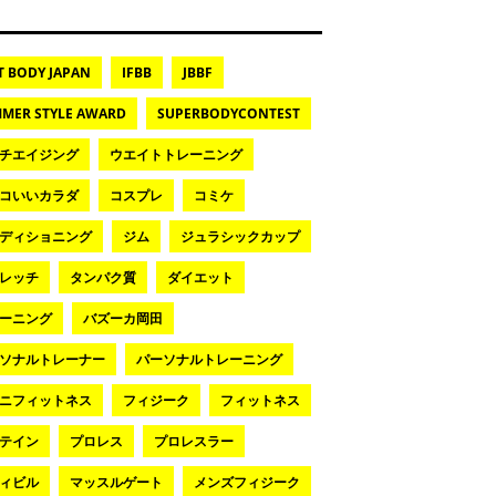
T BODY JAPAN
IFBB
JBBF
MER STYLE AWARD
SUPERBODYCONTEST
チエイジング
ウエイトトレーニング
コいいカラダ
コスプレ
コミケ
ディショニング
ジム
ジュラシックカップ
レッチ
タンパク質
ダイエット
ーニング
バズーカ岡田
ソナルトレーナー
パーソナルトレーニング
ニフィットネス
フィジーク
フィットネス
テイン
プロレス
プロレスラー
ィビル
マッスルゲート
メンズフィジーク