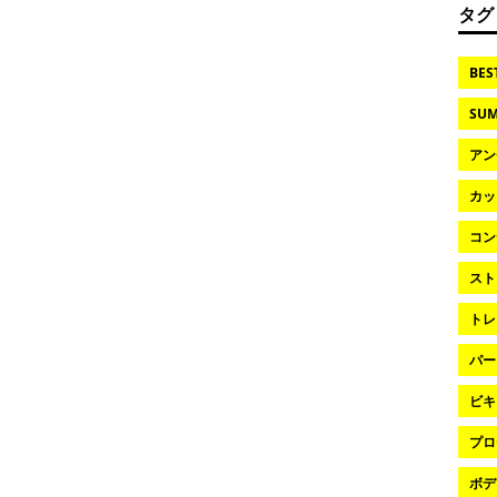
タグ
BES
SUM
アン
カッ
コン
スト
トレ
パー
ビキ
プロ
ボデ