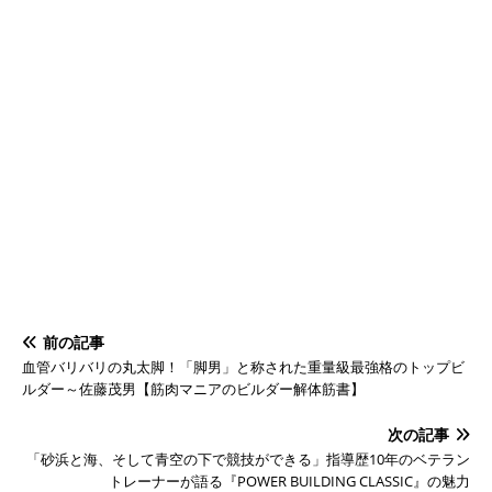
前の記事
血管バリバリの丸太脚！「脚男」と称された重量級最強格のトップビ
ルダー～佐藤茂男【筋肉マニアのビルダー解体筋書】
次の記事
「砂浜と海、そして青空の下で競技ができる」指導歴10年のベテラン
トレーナーが語る『POWER BUILDING CLASSIC』の魅力