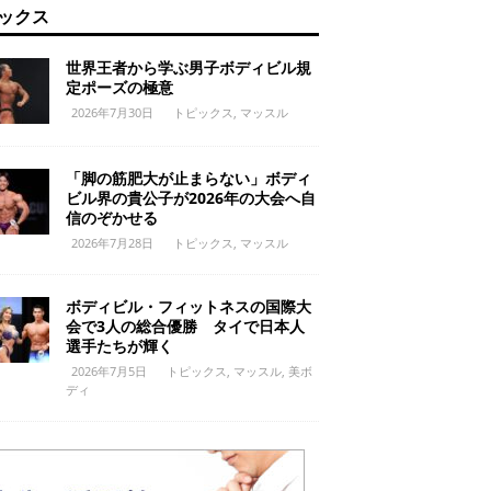
ックス
世界王者から学ぶ男子ボディビル規
定ポーズの極意
2026年7月30日
トピックス
,
マッスル
「脚の筋肥大が止まらない」ボディ
ビル界の貴公子が2026年の大会へ自
信のぞかせる
2026年7月28日
トピックス
,
マッスル
ボディビル・フィットネスの国際大
会で3人の総合優勝 タイで日本人
選手たちが輝く
2026年7月5日
トピックス
,
マッスル
,
美ボ
ディ