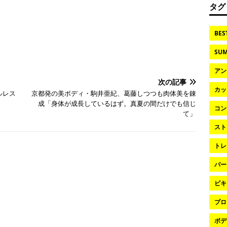
タグ
BES
SUM
アン
次の記事
カッ
ルレス
京都発の美ボディ・駒井亜紀、葛藤しつつも肉体美を錬
成「身体が成長しているはず。真夏の間だけでも信じ
コン
て」
スト
トレ
パー
ビキ
プロ
ボデ