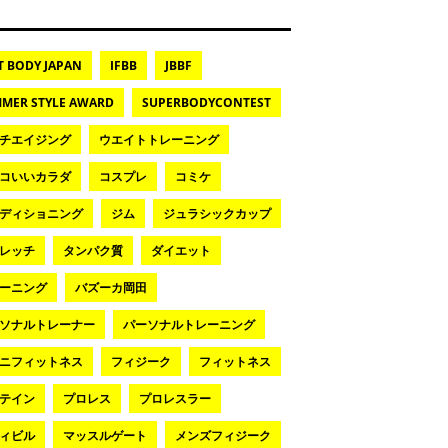
T BODY JAPAN
IFBB
JBBF
MER STYLE AWARD
SUPERBODYCONTEST
チエイジング
ウエイトトレーニング
コいいカラダ
コスプレ
コミケ
ディショニング
ジム
ジュラシックカップ
レッチ
タンパク質
ダイエット
ーニング
バズーカ岡田
ソナルトレーナー
パーソナルトレーニング
ニフィットネス
フィジーク
フィットネス
テイン
プロレス
プロレスラー
ィビル
マッスルゲート
メンズフィジーク