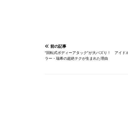
前の記事
“回転式ボディーアタック”が大バズり！ アイド
ラー・瑞希の超絶テクが生まれた理由