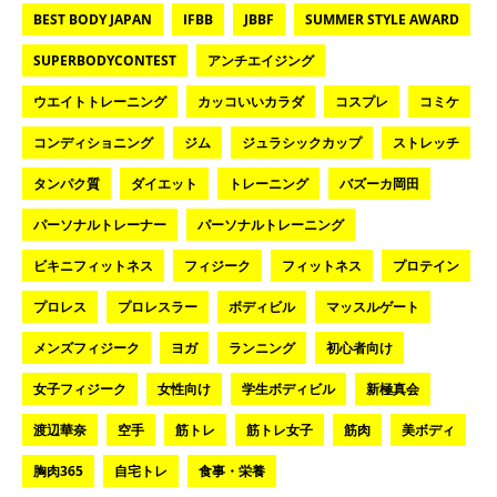
BEST BODY JAPAN
IFBB
JBBF
SUMMER STYLE AWARD
SUPERBODYCONTEST
アンチエイジング
ウエイトトレーニング
カッコいいカラダ
コスプレ
コミケ
コンディショニング
ジム
ジュラシックカップ
ストレッチ
タンパク質
ダイエット
トレーニング
バズーカ岡田
パーソナルトレーナー
パーソナルトレーニング
ビキニフィットネス
フィジーク
フィットネス
プロテイン
プロレス
プロレスラー
ボディビル
マッスルゲート
メンズフィジーク
ヨガ
ランニング
初心者向け
女子フィジーク
女性向け
学生ボディビル
新極真会
渡辺華奈
空手
筋トレ
筋トレ女子
筋肉
美ボディ
胸肉365
自宅トレ
食事・栄養