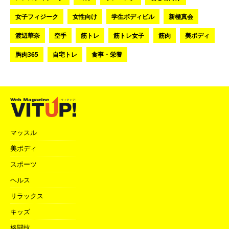
女子フィジーク
女性向け
学生ボディビル
新極真会
渡辺華奈
空手
筋トレ
筋トレ女子
筋肉
美ボディ
胸肉365
自宅トレ
食事・栄養
マッスル
美ボディ
スポーツ
ヘルス
リラックス
キッズ
格闘技