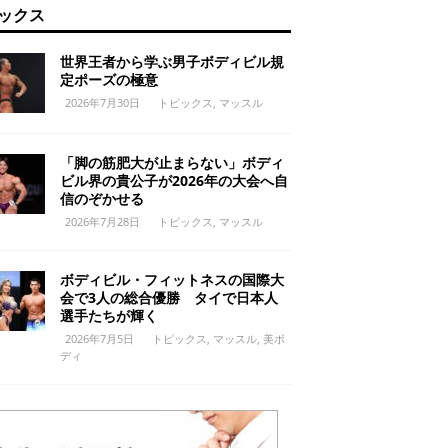
ックス
世界王者から学ぶ男子ボディビル規
定ポーズの極意
2026年7月30日
トピックス
,
マッスル
「脚の筋肥大が止まらない」ボディ
ビル界の貴公子が2026年の大会へ自
信のぞかせる
2026年7月28日
トピックス
,
マッスル
ボディビル・フィットネスの国際大
会で3人の総合優勝 タイで日本人
選手たちが輝く
2026年7月5日
トピックス
,
マッスル
,
美ボ
ディ