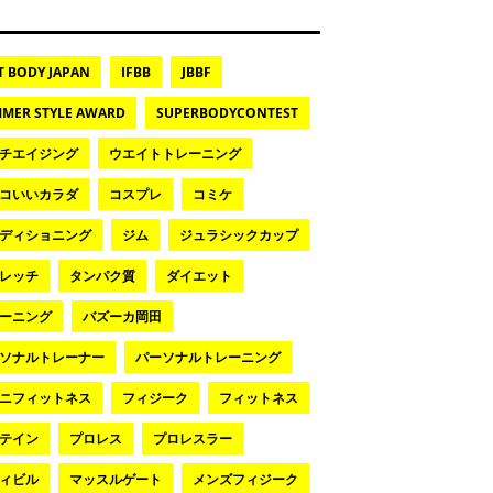
T BODY JAPAN
IFBB
JBBF
MER STYLE AWARD
SUPERBODYCONTEST
チエイジング
ウエイトトレーニング
コいいカラダ
コスプレ
コミケ
ディショニング
ジム
ジュラシックカップ
レッチ
タンパク質
ダイエット
ーニング
バズーカ岡田
ソナルトレーナー
パーソナルトレーニング
ニフィットネス
フィジーク
フィットネス
テイン
プロレス
プロレスラー
ィビル
マッスルゲート
メンズフィジーク