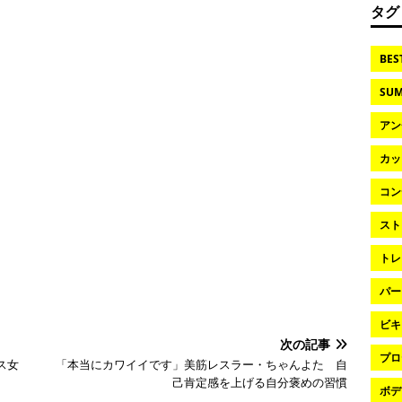
タグ
BES
SUM
アン
カッ
コン
スト
トレ
パー
ビキ
次の記事
プロ
ス女
「本当にカワイイです」美筋レスラー・ちゃんよた 自
己肯定感を上げる自分褒めの習慣
ボデ