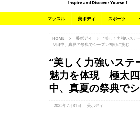
Inspire and Discover Yourself
マッスル
美ボディ
スポーツ
HOME
美ボディ
“美しく力強いステ
ジ田中、真夏の祭典でシーズン初戦に挑む
“美しく力強いステ
魅力を体現 極太
中、真夏の祭典で
2025年7月31日
美ボディ