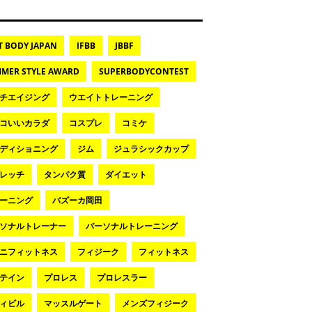
T BODY JAPAN
IFBB
JBBF
MER STYLE AWARD
SUPERBODYCONTEST
チエイジング
ウエイトトレーニング
コいいカラダ
コスプレ
コミケ
ディショニング
ジム
ジュラシックカップ
レッチ
タンパク質
ダイエット
ーニング
バズーカ岡田
ソナルトレーナー
パーソナルトレーニング
ニフィットネス
フィジーク
フィットネス
テイン
プロレス
プロレスラー
ィビル
マッスルゲート
メンズフィジーク