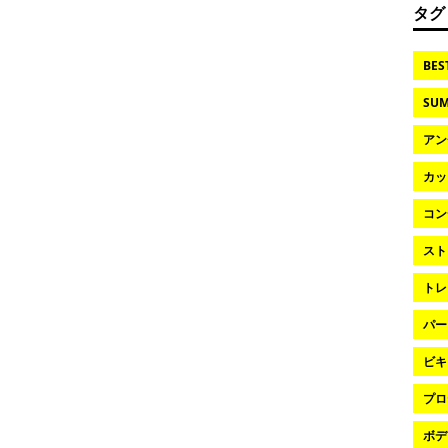
タグ
BES
SUM
アン
カッ
コン
スト
トレ
パー
ビキ
プロ
ボデ