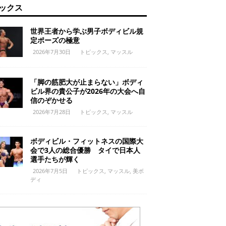
ックス
世界王者から学ぶ男子ボディビル規
定ポーズの極意
2026年7月30日
トピックス
,
マッスル
「脚の筋肥大が止まらない」ボディ
ビル界の貴公子が2026年の大会へ自
信のぞかせる
2026年7月28日
トピックス
,
マッスル
ボディビル・フィットネスの国際大
会で3人の総合優勝 タイで日本人
選手たちが輝く
2026年7月5日
トピックス
,
マッスル
,
美ボ
ディ