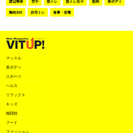
渡辺華奈
空手
筋トレ
筋トレ女子
筋肉
美ボディ
胸肉365
自宅トレ
食事・栄養
マッスル
美ボディ
スポーツ
ヘルス
リラックス
キッズ
格闘技
フード
ファッション