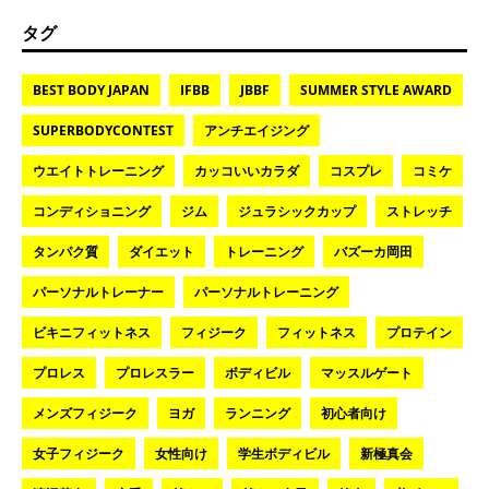
タグ
BEST BODY JAPAN
IFBB
JBBF
SUMMER STYLE AWARD
SUPERBODYCONTEST
アンチエイジング
ウエイトトレーニング
カッコいいカラダ
コスプレ
コミケ
コンディショニング
ジム
ジュラシックカップ
ストレッチ
タンパク質
ダイエット
トレーニング
バズーカ岡田
パーソナルトレーナー
パーソナルトレーニング
ビキニフィットネス
フィジーク
フィットネス
プロテイン
プロレス
プロレスラー
ボディビル
マッスルゲート
メンズフィジーク
ヨガ
ランニング
初心者向け
女子フィジーク
女性向け
学生ボディビル
新極真会