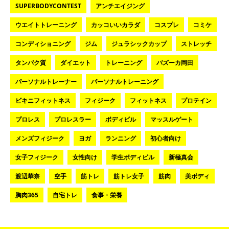
SUPERBODYCONTEST
アンチエイジング
ウエイトトレーニング
カッコいいカラダ
コスプレ
コミケ
コンディショニング
ジム
ジュラシックカップ
ストレッチ
タンパク質
ダイエット
トレーニング
バズーカ岡田
パーソナルトレーナー
パーソナルトレーニング
ビキニフィットネス
フィジーク
フィットネス
プロテイン
プロレス
プロレスラー
ボディビル
マッスルゲート
メンズフィジーク
ヨガ
ランニング
初心者向け
女子フィジーク
女性向け
学生ボディビル
新極真会
渡辺華奈
空手
筋トレ
筋トレ女子
筋肉
美ボディ
胸肉365
自宅トレ
食事・栄養