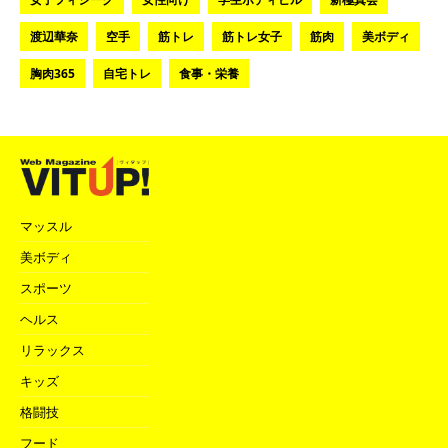
渡辺華奈
空手
筋トレ
筋トレ女子
筋肉
美ボディ
胸肉365
自宅トレ
食事・栄養
マッスル
美ボディ
スポーツ
ヘルス
リラックス
キッズ
格闘技
フード