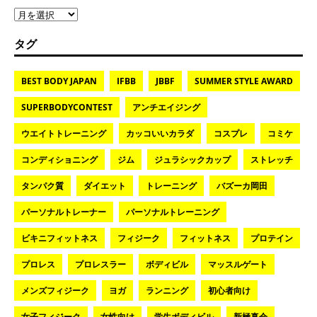
タグ
BEST BODY JAPAN
IFBB
JBBF
SUMMER STYLE AWARD
SUPERBODYCONTEST
アンチエイジング
ウエイトトレーニング
カッコいいカラダ
コスプレ
コミケ
コンディショニング
ジム
ジュラシックカップ
ストレッチ
タンパク質
ダイエット
トレーニング
バズーカ岡田
パーソナルトレーナー
パーソナルトレーニング
ビキニフィットネス
フィジーク
フィットネス
プロテイン
プロレス
プロレスラー
ボディビル
マッスルゲート
メンズフィジーク
ヨガ
ランニング
初心者向け
女子フィジーク
女性向け
学生ボディビル
新極真会