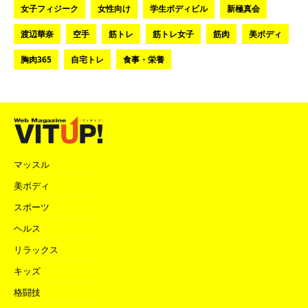
女子フィジーク
女性向け
学生ボディビル
新極真会
渡辺華奈
空手
筋トレ
筋トレ女子
筋肉
美ボディ
胸肉365
自宅トレ
食事・栄養
マッスル
美ボディ
スポーツ
ヘルス
リラックス
キッズ
格闘技