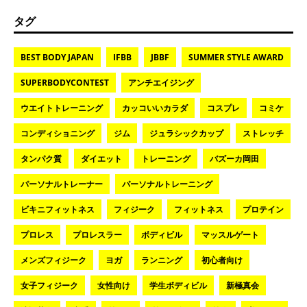
タグ
BEST BODY JAPAN
IFBB
JBBF
SUMMER STYLE AWARD
SUPERBODYCONTEST
アンチエイジング
ウエイトトレーニング
カッコいいカラダ
コスプレ
コミケ
コンディショニング
ジム
ジュラシックカップ
ストレッチ
タンパク質
ダイエット
トレーニング
バズーカ岡田
パーソナルトレーナー
パーソナルトレーニング
ビキニフィットネス
フィジーク
フィットネス
プロテイン
プロレス
プロレスラー
ボディビル
マッスルゲート
メンズフィジーク
ヨガ
ランニング
初心者向け
女子フィジーク
女性向け
学生ボディビル
新極真会