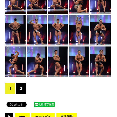
1
2
JBBF
ボディビル
扇谷開登