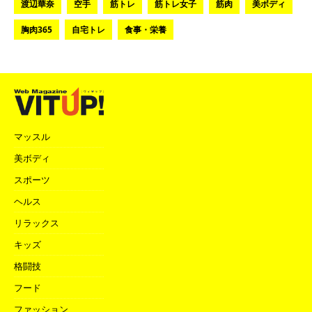
渡辺華奈
空手
筋トレ
筋トレ女子
筋肉
美ボディ
胸肉365
自宅トレ
食事・栄養
マッスル
美ボディ
スポーツ
ヘルス
リラックス
キッズ
格闘技
フード
ファッション