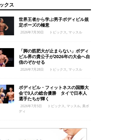
ックス
世界王者から学ぶ男子ボディビル規
定ポーズの極意
2026年7月30日
トピックス
,
マッスル
「脚の筋肥大が止まらない」ボディ
ビル界の貴公子が2026年の大会へ自
信のぞかせる
2026年7月28日
トピックス
,
マッスル
ボディビル・フィットネスの国際大
会で3人の総合優勝 タイで日本人
選手たちが輝く
2026年7月5日
トピックス
,
マッスル
,
美ボ
ディ