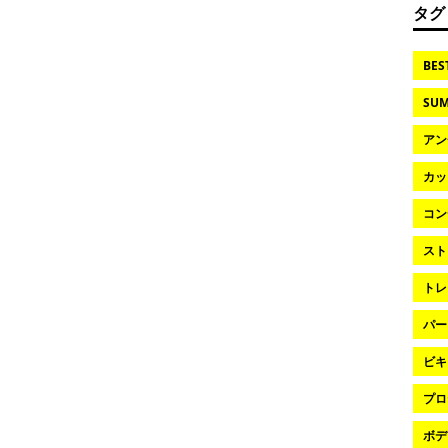
タグ
BES
SUM
アン
カッ
コン
スト
トレ
パー
ビキ
プロ
ボデ