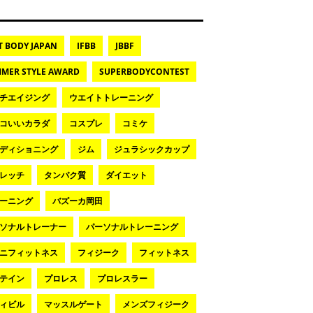
T BODY JAPAN
IFBB
JBBF
MER STYLE AWARD
SUPERBODYCONTEST
チエイジング
ウエイトトレーニング
コいいカラダ
コスプレ
コミケ
ディショニング
ジム
ジュラシックカップ
レッチ
タンパク質
ダイエット
ーニング
バズーカ岡田
ソナルトレーナー
パーソナルトレーニング
ニフィットネス
フィジーク
フィットネス
テイン
プロレス
プロレスラー
ィビル
マッスルゲート
メンズフィジーク