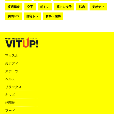
渡辺華奈
空手
筋トレ
筋トレ女子
筋肉
美ボディ
胸肉365
自宅トレ
食事・栄養
マッスル
美ボディ
スポーツ
ヘルス
リラックス
キッズ
格闘技
フード