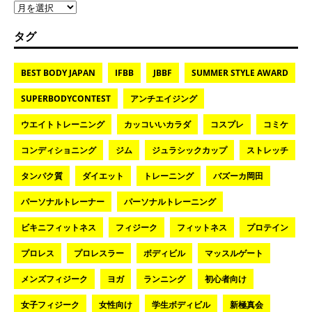
タグ
BEST BODY JAPAN
IFBB
JBBF
SUMMER STYLE AWARD
SUPERBODYCONTEST
アンチエイジング
ウエイトトレーニング
カッコいいカラダ
コスプレ
コミケ
コンディショニング
ジム
ジュラシックカップ
ストレッチ
タンパク質
ダイエット
トレーニング
バズーカ岡田
パーソナルトレーナー
パーソナルトレーニング
ビキニフィットネス
フィジーク
フィットネス
プロテイン
プロレス
プロレスラー
ボディビル
マッスルゲート
メンズフィジーク
ヨガ
ランニング
初心者向け
女子フィジーク
女性向け
学生ボディビル
新極真会