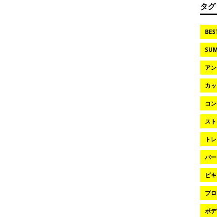
タグ
BES
SUM
アン
カッ
コン
スト
トレ
パー
ビキ
プロ
ボデ