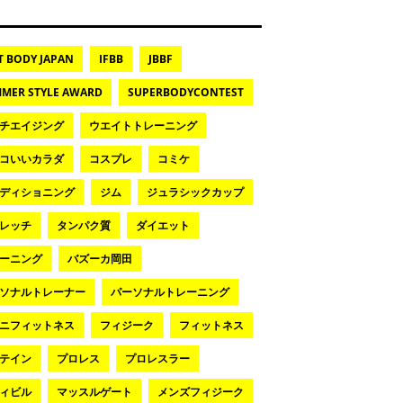
T BODY JAPAN
IFBB
JBBF
MER STYLE AWARD
SUPERBODYCONTEST
チエイジング
ウエイトトレーニング
コいいカラダ
コスプレ
コミケ
ディショニング
ジム
ジュラシックカップ
レッチ
タンパク質
ダイエット
ーニング
バズーカ岡田
ソナルトレーナー
パーソナルトレーニング
ニフィットネス
フィジーク
フィットネス
テイン
プロレス
プロレスラー
ィビル
マッスルゲート
メンズフィジーク