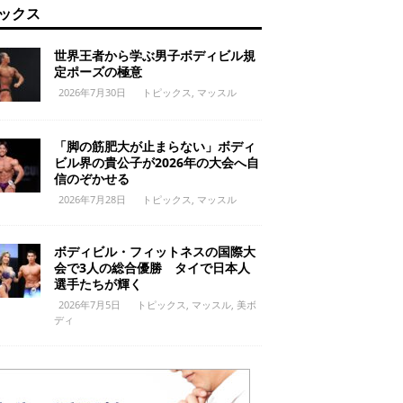
ックス
世界王者から学ぶ男子ボディビル規
定ポーズの極意
2026年7月30日
トピックス
,
マッスル
「脚の筋肥大が止まらない」ボディ
ビル界の貴公子が2026年の大会へ自
信のぞかせる
2026年7月28日
トピックス
,
マッスル
ボディビル・フィットネスの国際大
会で3人の総合優勝 タイで日本人
選手たちが輝く
2026年7月5日
トピックス
,
マッスル
,
美ボ
ディ