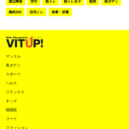
渡辺華奈
空手
筋トレ
筋トレ女子
筋肉
美ボディ
胸肉365
自宅トレ
食事・栄養
マッスル
美ボディ
スポーツ
ヘルス
リラックス
キッズ
格闘技
フード
ファッション