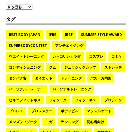
タグ
BEST BODY JAPAN
IFBB
JBBF
SUMMER STYLE AWARD
SUPERBODYCONTEST
アンチエイジング
ウエイトトレーニング
カッコいいカラダ
コスプレ
コミケ
コンディショニング
ジム
ジュラシックカップ
ストレッチ
タンパク質
ダイエット
トレーニング
バズーカ岡田
パーソナルトレーナー
パーソナルトレーニング
ビキニフィットネス
フィジーク
フィットネス
プロテイン
プロレス
プロレスラー
ボディビル
マッスルゲート
メンズフィジーク
ヨガ
ランニング
初心者向け