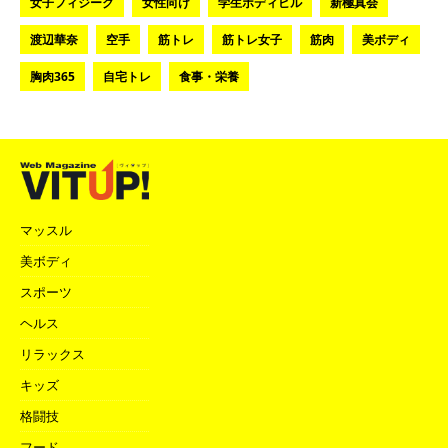
女子フィジーク
女性向け
学生ボディビル
新極真会
渡辺華奈
空手
筋トレ
筋トレ女子
筋肉
美ボディ
胸肉365
自宅トレ
食事・栄養
マッスル
美ボディ
スポーツ
ヘルス
リラックス
キッズ
格闘技
フード