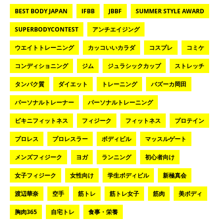
BEST BODY JAPAN
IFBB
JBBF
SUMMER STYLE AWARD
SUPERBODYCONTEST
アンチエイジング
ウエイトトレーニング
カッコいいカラダ
コスプレ
コミケ
コンディショニング
ジム
ジュラシックカップ
ストレッチ
タンパク質
ダイエット
トレーニング
バズーカ岡田
パーソナルトレーナー
パーソナルトレーニング
ビキニフィットネス
フィジーク
フィットネス
プロテイン
プロレス
プロレスラー
ボディビル
マッスルゲート
メンズフィジーク
ヨガ
ランニング
初心者向け
女子フィジーク
女性向け
学生ボディビル
新極真会
渡辺華奈
空手
筋トレ
筋トレ女子
筋肉
美ボディ
胸肉365
自宅トレ
食事・栄養