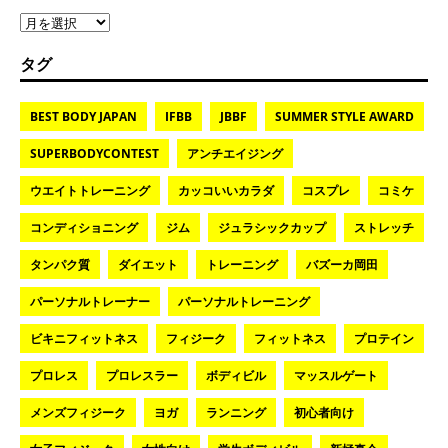
タグ
BEST BODY JAPAN
IFBB
JBBF
SUMMER STYLE AWARD
SUPERBODYCONTEST
アンチエイジング
ウエイトトレーニング
カッコいいカラダ
コスプレ
コミケ
コンディショニング
ジム
ジュラシックカップ
ストレッチ
タンパク質
ダイエット
トレーニング
バズーカ岡田
パーソナルトレーナー
パーソナルトレーニング
ビキニフィットネス
フィジーク
フィットネス
プロテイン
プロレス
プロレスラー
ボディビル
マッスルゲート
メンズフィジーク
ヨガ
ランニング
初心者向け