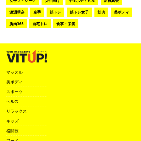
女子フィジーク
女性向け
学生ボディビル
新極真会
渡辺華奈
空手
筋トレ
筋トレ女子
筋肉
美ボディ
胸肉365
自宅トレ
食事・栄養
マッスル
美ボディ
スポーツ
ヘルス
リラックス
キッズ
格闘技
フード