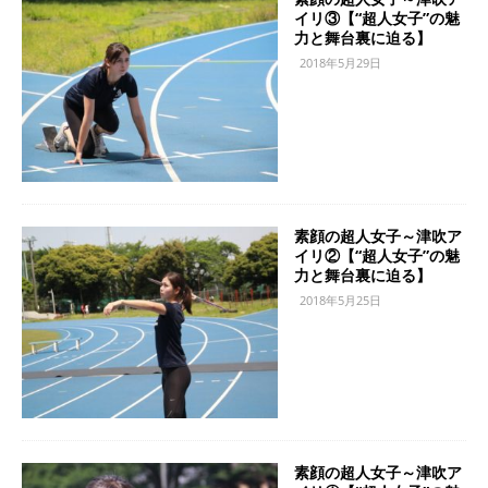
イリ③【“超人女子”の魅
力と舞台裏に迫る】
2018年5月29日
素顔の超人女子～津吹ア
イリ②【“超人女子”の魅
力と舞台裏に迫る】
2018年5月25日
素顔の超人女子～津吹ア