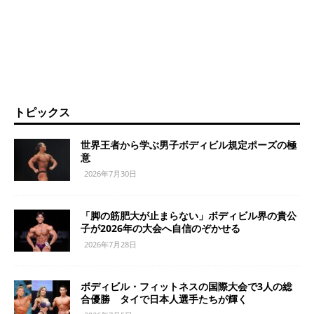
トピックス
世界王者から学ぶ男子ボディビル規定ポーズの極
意
2026年7月30日
「脚の筋肥大が止まらない」ボディビル界の貴公
子が2026年の大会へ自信のぞかせる
2026年7月28日
ボディビル・フィットネスの国際大会で3人の総
合優勝 タイで日本人選手たちが輝く