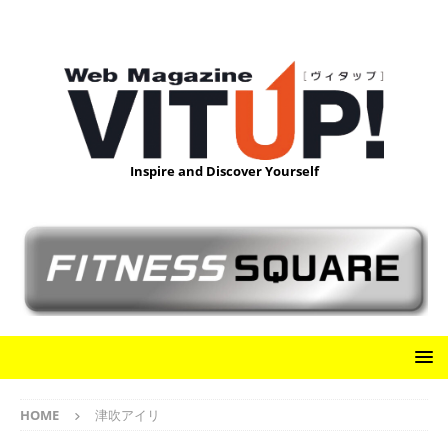
Inspire and Discover Yourself
HOME
津吹アイリ