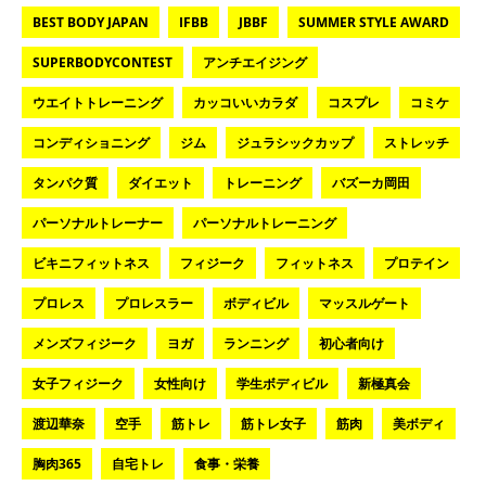
BEST BODY JAPAN
IFBB
JBBF
SUMMER STYLE AWARD
SUPERBODYCONTEST
アンチエイジング
ウエイトトレーニング
カッコいいカラダ
コスプレ
コミケ
コンディショニング
ジム
ジュラシックカップ
ストレッチ
タンパク質
ダイエット
トレーニング
バズーカ岡田
パーソナルトレーナー
パーソナルトレーニング
ビキニフィットネス
フィジーク
フィットネス
プロテイン
プロレス
プロレスラー
ボディビル
マッスルゲート
メンズフィジーク
ヨガ
ランニング
初心者向け
女子フィジーク
女性向け
学生ボディビル
新極真会
渡辺華奈
空手
筋トレ
筋トレ女子
筋肉
美ボディ
胸肉365
自宅トレ
食事・栄養