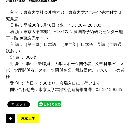
©moonrise – stock.adobe.com
・主 催：東京大学社会連携本部、東京大学スポーツ先端科学研
究拠点
・日 時：平成30年5月16日（水） 15：30～ 20：00
・場 所：東京大学本郷キャンパス 伊藤国際学術研究センター地
下２階 伊藤謝恩ホール
・言 語：［第一部］日本語、［第二部］日本語、英語（同時通
訳あり）
・定 員 ： 300名
・対 象 ： 学生・教職員、大学スポーツ関係者、文部科学省・ス
ポーツ庁関係者、スポーツ関係企業、競技団体、アスリートの皆
様
・受 付 ： 当日14：30より、会場入口にて行います
・問い合わせ先：東京大学本部社会連携推進課 03-3815-8345
東京大学