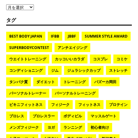
タグ
BEST BODY JAPAN
IFBB
JBBF
SUMMER STYLE AWARD
SUPERBODYCONTEST
アンチエイジング
ウエイトトレーニング
カッコいいカラダ
コスプレ
コミケ
コンディショニング
ジム
ジュラシックカップ
ストレッチ
タンパク質
ダイエット
トレーニング
バズーカ岡田
パーソナルトレーナー
パーソナルトレーニング
ビキニフィットネス
フィジーク
フィットネス
プロテイン
プロレス
プロレスラー
ボディビル
マッスルゲート
メンズフィジーク
ヨガ
ランニング
初心者向け