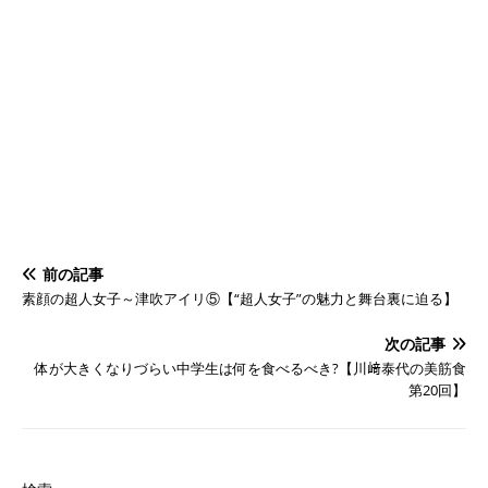
前の記事
素顔の超人女子～津吹アイリ⑤【“超人女子”の魅力と舞台裏に迫る】
次の記事
体が大きくなりづらい中学生は何を食べるべき?【川﨑泰代の美筋食
第20回】