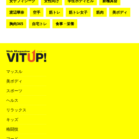
女子フィジーク
女性向け
学生ボディビル
新極真会
渡辺華奈
空手
筋トレ
筋トレ女子
筋肉
美ボディ
胸肉365
自宅トレ
食事・栄養
マッスル
美ボディ
スポーツ
ヘルス
リラックス
キッズ
格闘技
フード