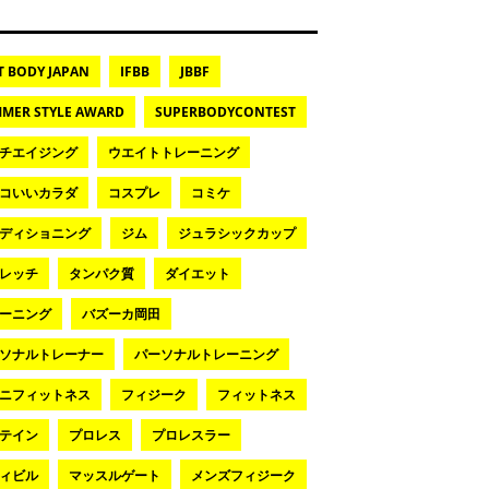
T BODY JAPAN
IFBB
JBBF
MER STYLE AWARD
SUPERBODYCONTEST
チエイジング
ウエイトトレーニング
コいいカラダ
コスプレ
コミケ
ディショニング
ジム
ジュラシックカップ
レッチ
タンパク質
ダイエット
ーニング
バズーカ岡田
ソナルトレーナー
パーソナルトレーニング
ニフィットネス
フィジーク
フィットネス
テイン
プロレス
プロレスラー
ィビル
マッスルゲート
メンズフィジーク