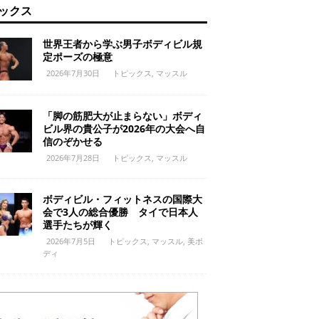
ックス
世界王者から学ぶ男子ボディビル規
定ポーズの極意
2026年7月30日
トピックス
,
マッスル
「脚の筋肥大が止まらない」ボディ
ビル界の貴公子が2026年の大会へ自
信のぞかせる
2026年7月28日
トピックス
,
マッスル
ボディビル・フィットネスの国際大
会で3人の総合優勝 タイで日本人
選手たちが輝く
2026年7月5日
トピックス
,
マッスル
,
美ボ
ディ