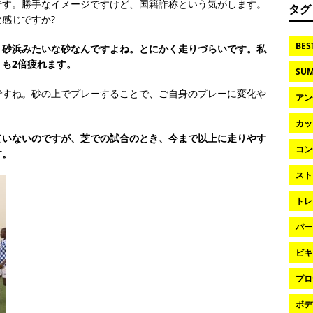
です。勝手なイメージですけど、国籍詐称という気がします。
タグ
感じですか?
BES
、砂浜みたいな砂なんですよね。とにかく走りづらいです。私
も2倍疲れます。
SUM
ですね。砂の上でプレーすることで、ご自身のプレーに変化や
アン
カッ
ていないのですが、芝での試合のとき、今まで以上に走りやす
コン
す。
スト
トレ
パー
ビキ
プロ
ボデ