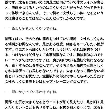
践です。太ももは細いのにお尻に筋肉がついて体のラインが出る
と、筋肉をつけるというのはこういうことだったんだって身をも
って体験できるんです。そこで初めて女性らしい体になるという
のは痩せることではなかったんだってわかるんです。
――論より証拠というやつですね。
岡部：はい。そのために筋肉をつけていい場所、女性らしくなれ
る場所がお尻なんです。足はある程度、細さをキープしたい箇所
です。ウエストも細くいたいでしょうけど、それは筋肉をつけ
る、つけないは関係なくて食事制限なんです。胸は脂肪なのでト
レーニングではないですよね。腕が細い太いも脂肪で気になるな
ら、細くするのは食事なんです。そう考えると筋肉で女性らしく
なれる場所ってお尻しかないんですよ。大きくなって構わない場
所というのがお尻だけ。減量以外の部分でやったらやった分だけ
女性らしくなる筋トレはヒップトレー二ングなんです。
――理にかなっているわけですね。
岡部：お尻が大きくなるとウエストが細く見えたり、足が細く見
えたりということもありますしね。お尻を鍛えるうえで、太もも