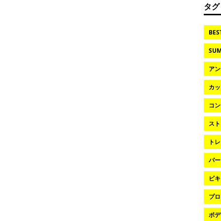
タグ
BES
SUM
アン
カッ
コン
スト
トレ
パー
ビキ
プロ
ボデ