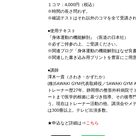
１コマ：4,000円（税込）
※時間の長さ問わず。
※確認テストはそれ以外のコマを全て受講さ
●使用テキスト
『身体運動の機能解剖』（医道の日本社）
※必ずご持参の上、ご受講ください。
※関連ブログ「身体運動の機能解剖はなぜ良
※関連した書き込み用プリントを豊富にご用
●講師
澤木一貴（さわき・かずたか）
(株)SAWAKI GYM代表取締役／SAWAKI GYM 
トレーナー歴27年。静岡県の整形外科病院で
ートまで医学的根拠に基づき指導。その後専門
う。現在はトレーナー活動の他、講演会やメデ
は300冊以上。テレビ出演多数。
★申込など詳細は⇒
こちら