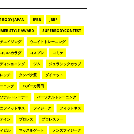
T BODY JAPAN
IFBB
JBBF
MER STYLE AWARD
SUPERBODYCONTEST
チエイジング
ウエイトトレーニング
コいいカラダ
コスプレ
コミケ
ディショニング
ジム
ジュラシックカップ
レッチ
タンパク質
ダイエット
ーニング
バズーカ岡田
ソナルトレーナー
パーソナルトレーニング
ニフィットネス
フィジーク
フィットネス
テイン
プロレス
プロレスラー
ィビル
マッスルゲート
メンズフィジーク