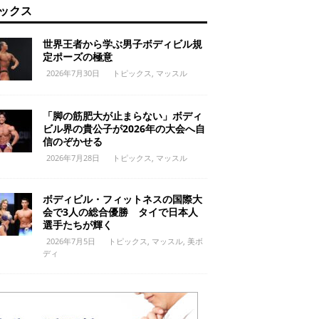
ックス
世界王者から学ぶ男子ボディビル規
定ポーズの極意
2026年7月30日
トピックス
,
マッスル
「脚の筋肥大が止まらない」ボディ
ビル界の貴公子が2026年の大会へ自
信のぞかせる
2026年7月28日
トピックス
,
マッスル
ボディビル・フィットネスの国際大
会で3人の総合優勝 タイで日本人
選手たちが輝く
2026年7月5日
トピックス
,
マッスル
,
美ボ
ディ