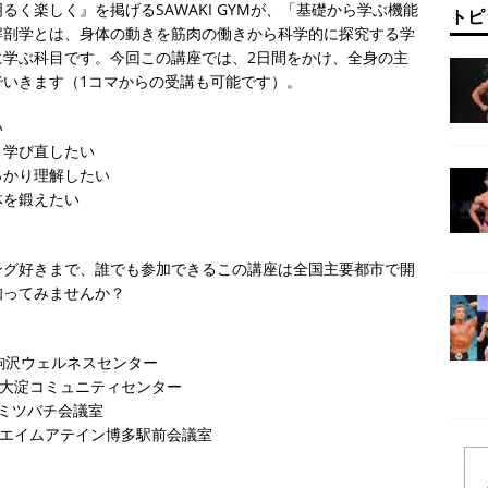
く楽しく』を掲げるSAWAKI GYMが、「基礎から学ぶ機能
トピ
解剖学とは、身体の動きを筋肉の働きから科学的に探究する学
に学ぶ科目です。今回この講座では、2日間をかけ、全身の主
いきます（1コマからの受講も可能です）。
い
と学び直したい
っかり理解したい
体を鍛えたい
。
ング好きまで、誰でも参加できるこの講座は全国主要都市で開
知ってみませんか？
）駒沢ウェルネスセンター
日）大淀コミュニティセンター
）ミツバチ会議室
日）エイムアテイン博多駅前会議室