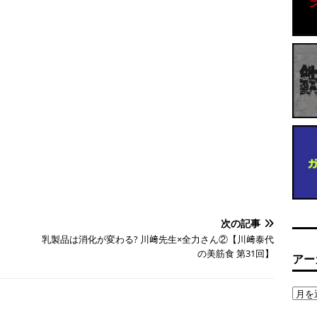
次の記事
乳製品は消化が変わる? 川﨑先生×全力さん②【川﨑泰代
の美筋食 第31回】
アー