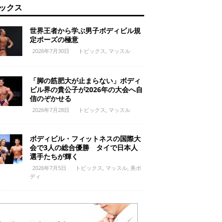
ックス
世界王者から学ぶ男子ボディビル規
定ポーズの極意
2026年7月30日
トピックス
,
マッスル
「脚の筋肥大が止まらない」ボディ
ビル界の貴公子が2026年の大会へ自
信のぞかせる
2026年7月28日
トピックス
,
マッスル
ボディビル・フィットネスの国際大
会で3人の総合優勝 タイで日本人
選手たちが輝く
2026年7月5日
トピックス
,
マッスル
,
美ボ
ディ