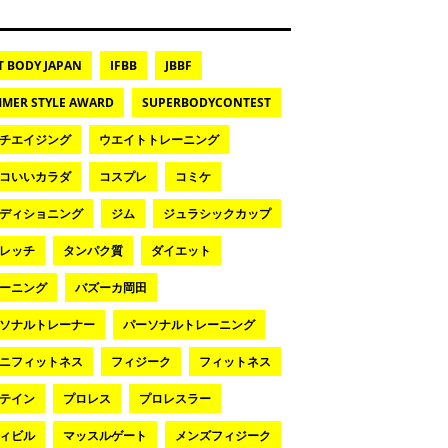
T BODY JAPAN
IFBB
JBBF
MER STYLE AWARD
SUPERBODYCONTEST
チエイジング
ウエイトトレーニング
コいいカラダ
コスプレ
コミケ
ディショニング
ジム
ジュラシックカップ
レッチ
タンパク質
ダイエット
ーニング
バズーカ岡田
ソナルトレーナー
パーソナルトレーニング
ニフィットネス
フィジーク
フィットネス
テイン
プロレス
プロレスラー
ィビル
マッスルゲート
メンズフィジーク