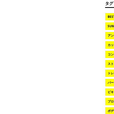
タグ
BES
SUM
アン
カッ
コン
スト
トレ
パー
ビキ
プロ
ボデ