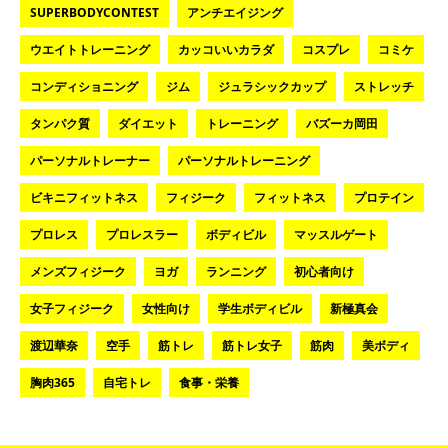
SUPERBODYCONTEST
アンチエイジング
ウエイトトレーニング
カッコいいカラダ
コスプレ
コミケ
コンディショニング
ジム
ジュラシックカップ
ストレッチ
タンパク質
ダイエット
トレーニング
バズーカ岡田
パーソナルトレーナー
パーソナルトレーニング
ビキニフィットネス
フィジーク
フィットネス
プロテイン
プロレス
プロレスラー
ボディビル
マッスルゲート
メンズフィジーク
ヨガ
ランニング
初心者向け
女子フィジーク
女性向け
学生ボディビル
新極真会
渡辺華奈
空手
筋トレ
筋トレ女子
筋肉
美ボディ
胸肉365
自宅トレ
食事・栄養