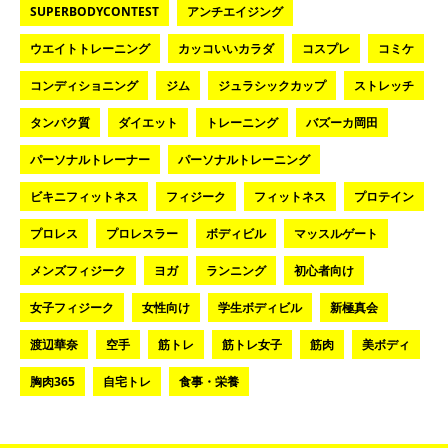
SUPERBODYCONTEST
アンチエイジング
ウエイトトレーニング
カッコいいカラダ
コスプレ
コミケ
コンディショニング
ジム
ジュラシックカップ
ストレッチ
タンパク質
ダイエット
トレーニング
バズーカ岡田
パーソナルトレーナー
パーソナルトレーニング
ビキニフィットネス
フィジーク
フィットネス
プロテイン
プロレス
プロレスラー
ボディビル
マッスルゲート
メンズフィジーク
ヨガ
ランニング
初心者向け
女子フィジーク
女性向け
学生ボディビル
新極真会
渡辺華奈
空手
筋トレ
筋トレ女子
筋肉
美ボディ
胸肉365
自宅トレ
食事・栄養