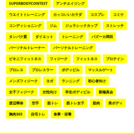
SUPERBODYCONTEST
アンチエイジング
ウエイトトレーニング
カッコいいカラダ
コスプレ
コミケ
コンディショニング
ジム
ジュラシックカップ
ストレッチ
タンパク質
ダイエット
トレーニング
バズーカ岡田
パーソナルトレーナー
パーソナルトレーニング
ビキニフィットネス
フィジーク
フィットネス
プロテイン
プロレス
プロレスラー
ボディビル
マッスルゲート
メンズフィジーク
ヨガ
ランニング
初心者向け
女子フィジーク
女性向け
学生ボディビル
新極真会
渡辺華奈
空手
筋トレ
筋トレ女子
筋肉
美ボディ
胸肉365
自宅トレ
食事・栄養