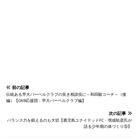
前の記事
伝統ある早大バーベルクラブの良き相談役に～和田駿コーチ～（後
編）【GKB応援団：早大バーベルクラブ編】
次の記事
バランス力を鍛えるのも大切【鹿児島ユナイテッドFC・増成暁彦氏が
語る少年期の体づくり⑤】