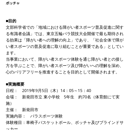
ボッチャ
■目的
文部科学省での「地域における障がい者スポーツ普及促進に関す
る有識者会議」では、東京五輪パラ競技大会開催で最も期待され
る効果は「障がい者への理解の向上」であり、「社会全体で障が
い者スポーツの普及促進に取り組むことが重要である」としてい
ます。
当事業において、障がい者スポーツ体験を通じ障がい者との接し
方を学ぶことで、障がい者スポーツ及び障がいへの理解を深め、
心のバリアフリーを推進することを目的として開催されます。
■実施概要
日程： 2019年9月5日（木）14：05～15：40
会場： 新発田市立 東小学校 5年生 約70名（体育館にて実
施）
主催： 新発田市
実施内容： パラスポーツ体験
体験種目：車椅子バスケットボール、ボッチャ及びブラインドサ
ッカー