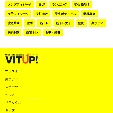
メンズフィジーク
ヨガ
ランニング
初心者向け
女子フィジーク
女性向け
学生ボディビル
新極真会
渡辺華奈
空手
筋トレ
筋トレ女子
筋肉
美ボディ
胸肉365
自宅トレ
食事・栄養
マッスル
美ボディ
スポーツ
ヘルス
リラックス
キッズ