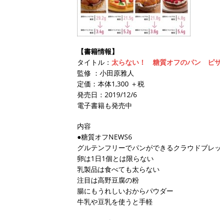
【書籍情報】
タイトル：
太らない！ 糖質オフのパン ピ
監修 ：小田原雅人
定価：本体1,300 ＋税
発売日：2019/12/6
電子書籍も発売中
内容
●糖質オフNEWS6
グルテンフリーでパンができるクラウドブレ
卵は1日1個とは限らない
乳製品は食べても太らない
注目は高野豆腐の粉
腸にもうれしいおからパウダー
牛乳や豆乳を使うと手軽