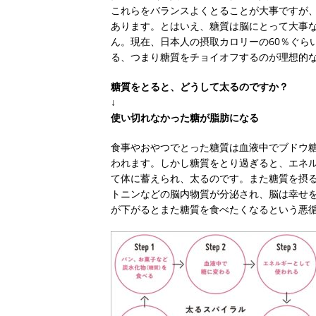
これらをバランスよくとることが大事ですが
あります。とはいえ、糖質は脳にとって大事
ん。現在、日本人の摂取カロリーの60％ぐら
る、つまり糖質をチョイオフするのが理想的
糖質をとると、どうして太るのですか？
↓
使い切れなかった糖が脂肪になる
食事やおやつでとった糖質は血液中でブドウ
われます。しかし糖質をとり過ぎると、エネ
て体に蓄えられ、太るのです。また糖質を摂
トニンなどの脳内物質が分泌され、脳は幸せ
が下がるとまた糖質を食べたくなるという悪