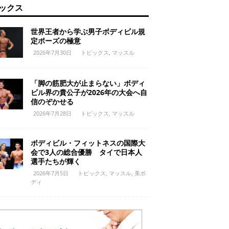
ックス
世界王者から学ぶ男子ボディビル規
定ポーズの極意
2026年7月30日
トピックス
,
マッスル
「脚の筋肥大が止まらない」ボディ
ビル界の貴公子が2026年の大会へ自
信のぞかせる
2026年7月28日
トピックス
,
マッスル
ボディビル・フィットネスの国際大
会で3人の総合優勝 タイで日本人
選手たちが輝く
2026年7月5日
トピックス
,
マッスル
,
美ボ
ディ