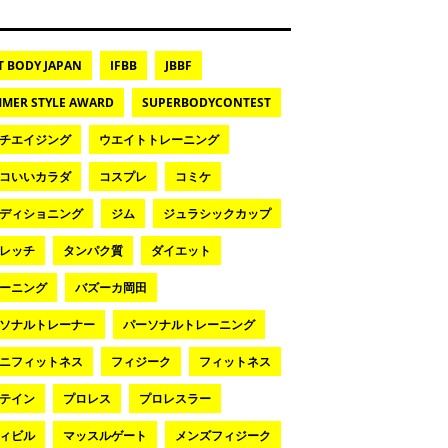
T BODY JAPAN
IFBB
JBBF
MER STYLE AWARD
SUPERBODYCONTEST
チエイジング
ウエイトトレーニング
コいいカラダ
コスプレ
コミケ
ディショニング
ジム
ジュラシックカップ
レッチ
タンパク質
ダイエット
ーニング
バズーカ岡田
ソナルトレーナー
パーソナルトレーニング
ニフィットネス
フィジーク
フィットネス
テイン
プロレス
プロレスラー
ィビル
マッスルゲート
メンズフィジーク