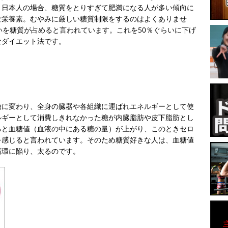
、日本人の場合、糖質をとりすぎて肥満になる人が多い傾向に
な栄養素。むやみに厳しい糖質制限をするのはよくありませ
いを糖質が占めると言われています。これを50％ぐらいに下げ
なダイエット法です。
糖に変わり、全身の臓器や各組織に運ばれエネルギーとして使
ルギーとして消費しきれなかった糖が内臓脂肪や皮下脂肪とし
ると血糖値（血液の中にある糖の量）が上がり、このときセロ
を感じると言われています。そのため糖質好きな人は、血糖値
循環に陥り、太るのです。