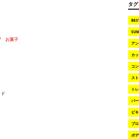
タグ
BES
SUM
ザ お菓子
アン
カッ
コン
スト
トレ
ッド
パー
ビキ
プロ
ボデ